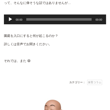
って、そんなに偉そうな話ではありませんが…
音
00:00
00:00
声
プ
園庭を入口にすると何が起こるのか？
レ
ー
詳しくは音声でお聞きください。
ヤ
ー
それでは、また 😆
カテゴリー：
保育コラム