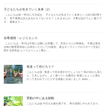
子どもたちが生きていく未来（2）
こんにちは😃 一昨日に引き続き、 子どもたちが生きていく未来という話の第2弾で
す。 若干過激な話もあるかも？ないかも？ しれませんが、大事な話がてんこ盛りで
す。 最後まで.....
自尊感情・レジリエンス
こんにちは。 昨日は午前には園にお邪魔して、先生たちとの研修会。 午後は某自
治体の教育委員会にお招きいただいての講演。 夜はオンラインでのスポーツ文化に
関する研究会 とバリエーション豊か.....
発達って何だろう？
こんにちは😋 発達って何を指すのでしょうか？ 私の目から見た
ら，工夫しながら，よく遊べている園児が 発達にちょっと遅れ
がって言われていたりする場面に出会いました &nbs.....
受動の中にある能動
こんにちは🤗 今日もお疲れ様です。 秋の花粉にやられており、