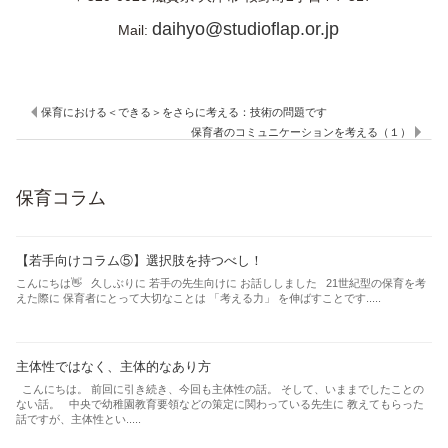
daihyo@studioflap.or.jp
Mail:
保育における＜できる＞をさらに考える：技術の問題です
保育者のコミュニケーションを考える（１）
保育コラム
【若手向けコラム⑤】選択肢を持つべし！
こんにちは👋 久しぶりに 若手の先生向けに お話ししました 21世紀型の保育を考
えた際に 保育者にとって大切なことは 「考える力」 を伸ばすことです.....
主体性ではなく、主体的なあり方
こんにちは。 前回に引き続き、今回も主体性の話。 そして、いままでしたことの
ない話。 中央で幼稚園教育要領などの策定に関わっている先生に 教えてもらった
話ですが、主体性とい.....