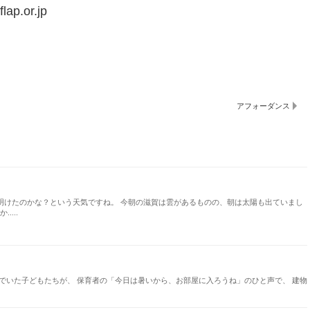
lap.or.jp
アフォーダンス
明けたのかな？という天気ですね。 今朝の滋賀は雲があるものの、朝は太陽も出ていまし
...
いた子どもたちが、 保育者の「今日は暑いから、お部屋に入ろうね」のひと声で、 建物