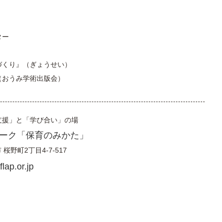
ター
づくり』（ぎょうせい）
（おうみ学術出版会）
支援」と「学び合い」の場
ーク「保育のみかた」
市
桜野町2丁目4-7-517
lap.or.jp