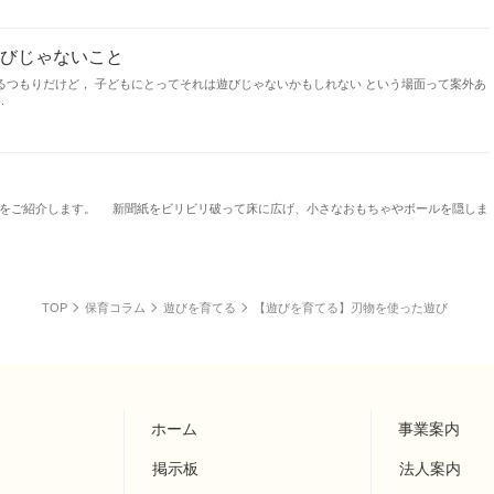
遊びじゃないこと
いるつもりだけど， 子どもにとってそれは遊びじゃないかもしれない という場面って案外あ
.
びをご紹介します。 新聞紙をビリビリ破って床に広げ、小さなおもちゃやボールを隠しま
TOP
保育コラム
遊びを育てる
【遊びを育てる】刃物を使った遊び
ホーム
事業案内
掲示板
法人案内