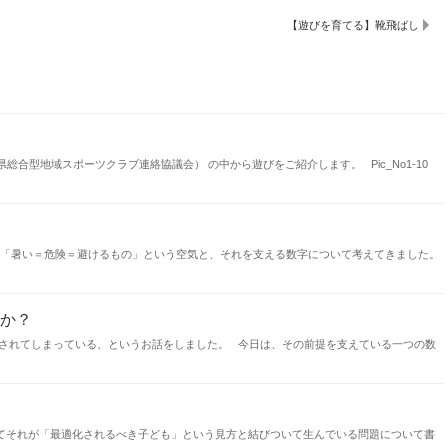
【遊びを育てる】靴飛ばし
総合型地域スポーツクラブ連絡協議会） の中から遊びをご紹介します。 Pic_No1-10
は「暑い＝危険＝避けるもの」という空気と、それを支える数字について考えてきました。
か？
されてしまっている、というお話をしました。 今日は、その前提を支えている一つの数
それが「最適化されるべき子ども」という見方と結びついて生んでいる問題について書