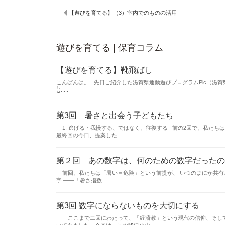
【遊びを育てる】（3）室内でのものの活用
遊びを育てる | 保育コラム
【遊びを育てる】靴飛ばし
こんばんは。 先日ご紹介した滋賀県運動遊びプログラムPic（滋賀県
👆.....
第3回 暑さと出会う子どもたち
1. 逃げる・我慢する、ではなく、往復する 前の2回で、私たち
最終回の今日、提案した.....
第２回 あの数字は、何のための数字だったの
前回、私たちは「暑い＝危険」という前提が、 いつのまにか共有
字 ——「暑さ指数.....
第3回 数字にならないものを大切にする
ここまで二回にわたって、「経済教」という現代の信仰、そして