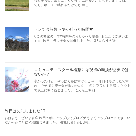
布団から抜け出しにくくなって 二度寝とかしちゃいますよね。
でも、ゆっくり眠れるだけでも 幸せ.....
ランチ会報告〜夢が叶った時間💖
👆この寒空の下で2時間半のおしゃべり😱笑 おはようございま
す☀️ 昨日、ランチ会を開催しました。 3人の先生が参.....
コミュニティスクール構想には視点の転換が必要では
ないか？
寒かったけど、やっぱり春はすぐそこ🌸 昨日は寒かったです
ね。 その前に春一番が吹いたのに、 冬に逆戻りする感じで 今ま
で以上に寒く感じました。 こんな三寒四.....
昨日は失礼しました🙇‍♂️
おはようございます😃 昨日の朝にアップしたブログが うまくアップロードできてい
なかったことに 今朝気づきました。 失礼しました🙇‍♂.....