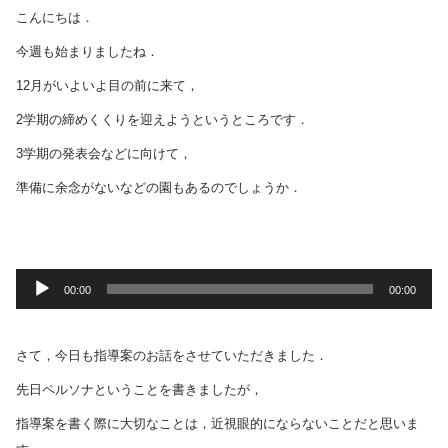
こんにちは．
今週も始まりましたね．
12月がいよいよ目の前に来て，
2学期の締めくくりを迎えようというところです．
3学期の発表会などに向けて，
準備に余念がないなどの園もあるのでしょうか．
音
00:00
00:00
声
プ
さて，今日も指導案のお話をさせていただきました．
レ
ー
先日ペルソナということを書きましたが，
ヤ
指導案を書く際に大切なことは，近視眼的にならないことだと思いま
ー