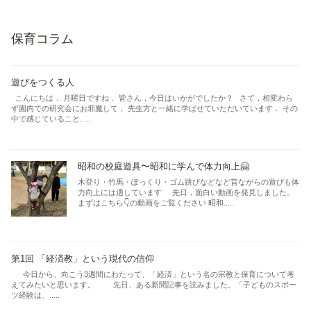
保育コラム
遊びをつくる人
こんにちは． 月曜日ですね． 皆さん，今日はいかがでしたか？ さて，相変わら
ず園内での研究会にお邪魔して， 先生方と一緒に学ばせていただいています． その
中で感じていること.....
昭和の校庭遊具〜昭和に学んで体力向上🤗
木登り・竹馬・ぽっくり・ゴム跳びなどなど昔ながらの遊びも体
力向上には適しています 先日，面白い動画を発見しました。
まずはこちら👇の動画をご覧ください 昭和.....
第1回 「経済教」という現代の信仰
今日から、向こう3週間にわたって、「経済」という名の宗教と保育について考
えてみたいと思います。 先日、ある新聞記事を読みました。「子どものスポー
ツ経験は、.....