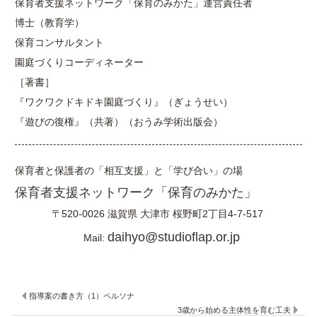
保育者支援ネットワーク「保育のみかた」運営責任者
博士（教育学）
保育コンサルタント
園庭づくりコーディネーター
［著書］
『ワクワクドキドキ園庭づくり』（ぎょうせい）
『遊びの復権』（共著）（おうみ学術出版会）
保育者と保護者の「相互支援」と「学び合い」の場
保育者支援ネットワーク「保育のみかた」
〒520-0026
滋賀県
大津市
桜野町2丁目4-7-517
daihyo@studioflap.or.jp
Mail:
指導案の書き方（1）ペルソナ
3歳から始める主体性を育む工夫