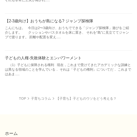
それも非常に工夫が為され.....
【2-3歳向け】おうちが島になる? ジャンプ探検隊
こんにちは。 今日は2〜3歳向け、おうちでできる「ジャンプ探検隊」遊びをご紹
介します。 クッションやバスタオルを床に置き、 それを“島”に見立ててジャン
プで渡ります。 距離や配置を変え.....
子どもの人権-失敗体験とエンパワーメント
（1）子どもに保障される権利 現在，これまで受けてきたアカデミックな訓練と
は異なる領域のことを学んでいる． それは「子どもの権利」についてだ． これまで
はあま.....
TOP
子育ちコラム
【子育ち】子どものウソをどう考える？
ホーム