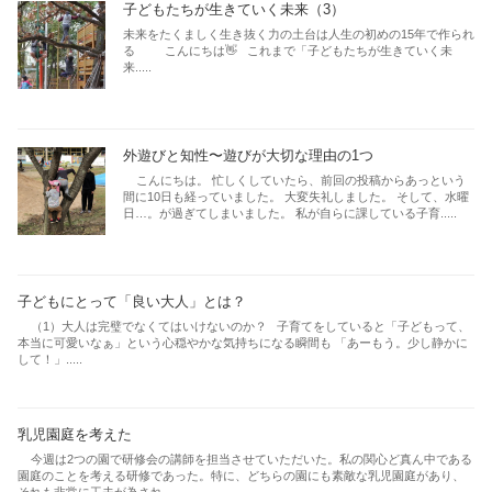
子どもたちが生きていく未来（3）
未来をたくましく生き抜く力の土台は人生の初めの15年で作られ
る こんにちは👋 これまで「子どもたちが生きていく未
来.....
外遊びと知性〜遊びが大切な理由の1つ
こんにちは。 忙しくしていたら、前回の投稿からあっという
間に10日も経っていました。 大変失礼しました。 そして、水曜
日…。が過ぎてしまいました。 私が自らに課している子育.....
子どもにとって「良い大人」とは？
（1）大人は完璧でなくてはいけないのか？ 子育てをしていると「子どもって、
本当に可愛いなぁ」という心穏やかな気持ちになる瞬間も 「あーもう。少し静かに
して！」.....
乳児園庭を考えた
今週は2つの園で研修会の講師を担当させていただいた。私の関心ど真ん中である
園庭のことを考える研修であった。特に、どちらの園にも素敵な乳児園庭があり、