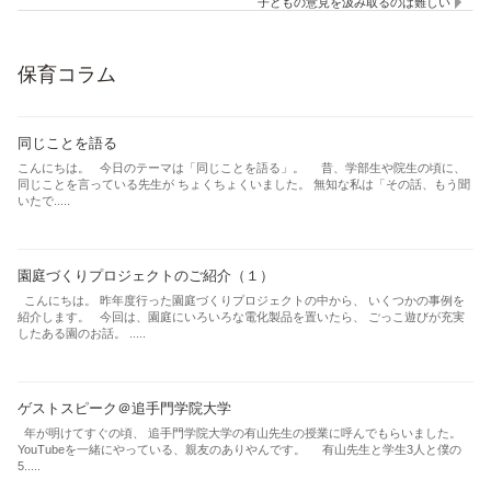
子どもの意見を汲み取るのは難しい
保育コラム
同じことを語る
こんにちは。 今日のテーマは「同じことを語る」。 昔、学部生や院生の頃に、
同じことを言っている先生が ちょくちょくいました。 無知な私は「その話、もう聞
いたで.....
園庭づくりプロジェクトのご紹介（１）
こんにちは。 昨年度行った園庭づくりプロジェクトの中から、 いくつかの事例を
紹介します。 今回は、園庭にいろいろな電化製品を置いたら、 ごっこ遊びが充実
したある園のお話。 .....
ゲストスピーク＠追手門学院大学
年が明けてすぐの頃、 追手門学院大学の有山先生の授業に呼んでもらいました。
YouTubeを一緒にやっている、親友のありやんです。 有山先生と学生3人と僕の
5.....