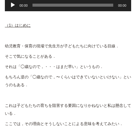
音
00:00
00:00
声
プ
（1）はじめに
レ
ー
ヤ
幼児教育・保育の現場で先生方が子どもたちに向けている目線．
ー
そこで気になることがある．
それは「◯歳なので，・・・はまだ早い」というもの．
もちろん逆の「◯歳なので，〜くらいはできていないといけない」とい
うのもある．
これは子どもたちの育ちを阻害する要因になりかねないと私は懸念して
いる．
ここでは，その理由とそうしないことによる意味を考えてみたい．