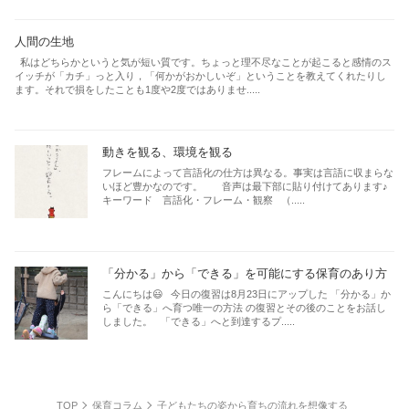
人間の生地
私はどちらかというと気が短い質です。ちょっと理不尽なことが起こると感情のス
イッチが「カチ」っと入り，「何かがおかしいぞ」ということを教えてくれたりし
ます。それで損をしたことも1度や2度ではありませ.....
動きを観る、環境を観る
フレームによって言語化の仕方は異なる。事実は言語に収まらな
いほど豊かなのです。 音声は最下部に貼り付けてあります♪
キーワード 言語化・フレーム・観察 （.....
「分かる」から「できる」を可能にする保育のあり方
こんにちは😃 今日の復習は8月23日にアップした 「分かる」か
ら「できる」へ育つ唯一の方法 の復習とその後のことをお話し
しました。 「できる」へと到達するプ.....
TOP
保育コラム
子どもたちの姿から育ちの流れを想像する