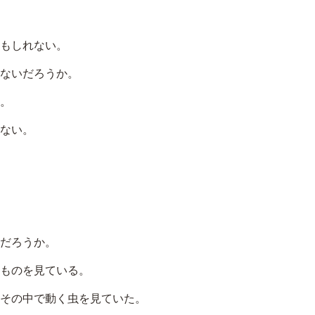
に
は
もしれない。
上
下
ないだろうか。
矢
。
印
ない。
キ
ー
を
使
っ
だろうか。
て
ものを見ている。
く
だ
その中で動く虫を見ていた。