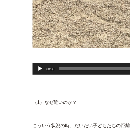
音
00:00
声
プ
レ
（1）なぜ近いのか？
ー
ヤ
ー
こういう状況の時、だいたい子どもたちの距離