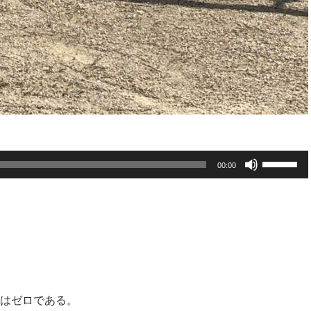
ボ
00:00
リ
ュ
ー
ム
調
節
はゼロである。