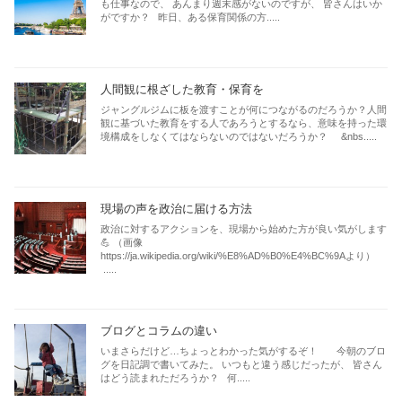
も仕事なので、 あんまり週末感がないのですが、 皆さんはいか
がですか？ 昨日、ある保育関係の方.....
人間観に根ざした教育・保育を
ジャングルジムに板を渡すことが何につながるのだろうか？人間
観に基づいた教育をする人であろうとするなら、意味を持った環
境構成をしなくてはならないのではないだろうか？ &nbs.....
現場の声を政治に届ける方法
政治に対するアクションを、現場から始めた方が良い気がします
💪 （画像
https://ja.wikipedia.org/wiki/%E8%AD%B0%E4%BC%9Aより）
.....
ブログとコラムの違い
いまさらだけど…ちょっとわかった気がするぞ！ 今朝のブロ
グを日記調で書いてみた。 いつもと違う感じだったが、 皆さん
はどう読まれただろうか？ 何.....