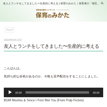
友人とランチをしてきました〜生産的に考える | 保育のみかた｜保育者の「相互支援」と「学び合い」の場｜スタジオふらっぷ
ブログ
2022年8月11日
友人とランチをしてきました〜生産的に考える
こんばんは。
気持ち的な余裕があるのか、今晩も音声配信をすることにしました。
音
00:00
00:00
声
BGM
Misirlou
&
Since I First Met You
(From Pulp Fiction)
プ