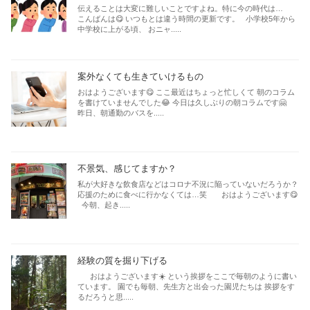
伝えることは大変に難しいことですよね。特に今の時代は…
こんばんは😋 いつもとは違う時間の更新です。 小学校5年から
中学校に上がる頃、 おニャ.....
案外なくても生きていけるもの
おはようございます😋 ここ最近はちょっと忙しくて 朝のコラム
を書けていませんでした😂 今日は久しぶりの朝コラムです🤗
昨日、朝通勤のバスを.....
不景気、感じてますか？
私が大好きな飲食店などはコロナ不況に陥っていないだろうか？
応援のために食べに行かなくては…笑 おはようございます😋
今朝、起き.....
経験の質を掘り下げる
おはようございます☀️ という挨拶をここで毎朝のように書い
ています。 園でも毎朝、先生方と出会った園児たちは 挨拶をす
るだろうと思.....