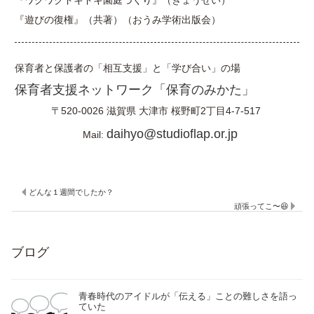
『ワクワクドキドキ園庭づくり』（ぎょうせい）
『遊びの復権』（共著）（おうみ学術出版会）
保育者と保護者の「相互支援」と「学び合い」の場
保育者支援ネットワーク「保育のみかた」
〒520-0026
滋賀県
大津市
桜野町2丁目4-7-517
daihyo@studioflap.or.jp
Mail:
どんな１週間でしたか？
頑張ってこ〜😆
ブログ
青春時代のアイドルが「伝える」ことの難しさを語っ
ていた