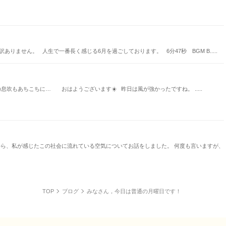
ません。 人生で一番長く感じる6月を過ごしております。 6分47秒 BGM B.....
吹もあちこちに… おはようございます☀️ 昨日は風が強かったですね。 .....
から、私が感じたこの社会に流れている空気についてお話をしました。 何度も言いますが、
TOP
ブログ
みなさん，今日は普通の月曜日です！