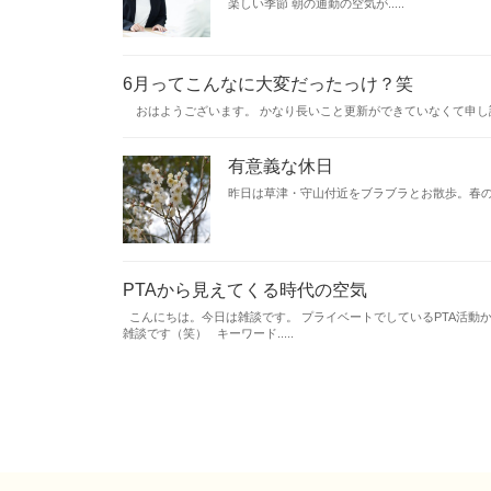
楽しい季節 朝の通勤の空気が.....
6月ってこんなに大変だったっけ？笑
おはようございます。 かなり長いこと更新ができていなくて申し訳あり
有意義な休日
昨日は草津・守山付近をブラブラとお散歩。春の息
PTAから見えてくる時代の空気
こんにちは。今日は雑談です。 プライベートでしているPTA活動
雑談です（笑） キーワード.....