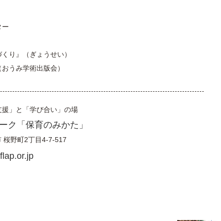
ター
づくり』（ぎょうせい）
（おうみ学術出版会）
支援」と「学び合い」の場
ーク「保育のみかた」
市
桜野町2丁目4-7-517
lap.or.jp