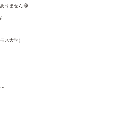
ありません😂
な
モス大学）
…