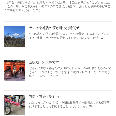
今年も「保育のみかた」に寄り添ってくださり、 本当にありがとうございました。
この一年、みなさんが日々の保育の中で感じた葛藤や、 ふとした瞬間の喜びをこ
こで共有してくださったこと.....
ランチ会報告〜夢が叶った時間💖
👆この寒空の下で2時間半のおしゃべり😱笑 おはようございま
す☀️ 昨日、ランチ会を開催しました。 3人の先生が参.....
選択肢 👈 大事です
どちらに進む？あなたの人生にどれくらいの選択肢があるのだろ
うか？ おはようございます☀️ 今朝のブログは「死」の話題が
出てくるので、 そんなこと.....
再開・再会を楽しみに
おはようございます 😀 今日は日帰りで神奈川県にある保育所
に 1年半ぶりにお邪魔することになっています🙇‍♂️ .....