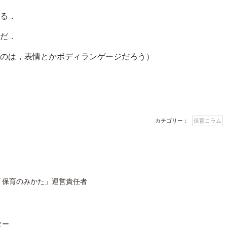
る．
だ．
のは，表情とかボディランゲージだろう）
カテゴリー：
保育コラム
「保育のみかた」運営責任者
ター