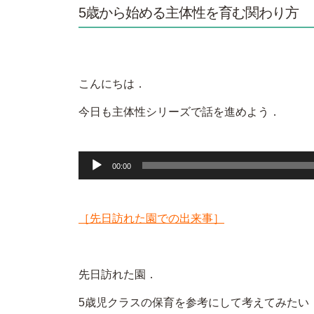
5歳から始める主体性を育む関わり方
こんにちは．
今日も主体性シリーズで話を進めよう．
音
00:00
声
プ
［先日訪れた園での出来事］
レ
ー
ヤ
先日訪れた園．
ー
5歳児クラスの保育を参考にして考えてみたい