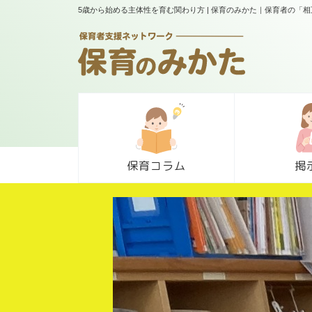
5歳から始める主体性を育む関わり方 | 保育のみかた｜保育者の「
保育コラム
掲