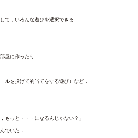
に
は
して，いろんな遊びを選択できる
上
下
矢
印
部屋に作ったり，
キ
ー
を
ールを投げて的当てをする遊び）など，
使
っ
て
，もっと・・・になるんじゃない？」
く
だ
んでいた．