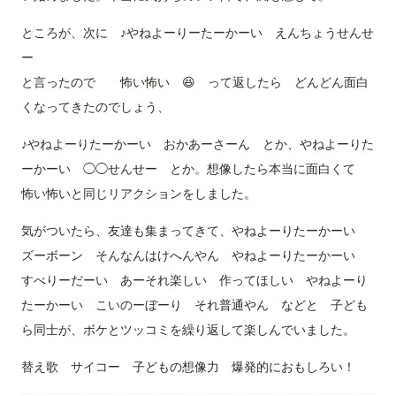
ところが、次に ♪やねよーりーたーかーい えんちょうせんせ
ー
と言ったので 怖い怖い 😆 って返したら どんどん面白
くなってきたのでしょう、
♪やねよーりたーかーい おかあーさーん とか、やねよーりた
ーかーい ◯◯せんせー とか。想像したら本当に面白くて
怖い怖いと同じリアクションをしました。
気がついたら、友達も集まってきて、やねよーりたーかーい
ズーボーン そんなんはけへんやん やねよーりたーかーい
すべりーだーい あーそれ楽しい 作ってほしい やねよーり
たーかーい こいのーぼーり それ普通やん などと 子ども
ら同士が、ボケとツッコミを繰り返して楽しんでいました。
替え歌 サイコー 子どもの想像力 爆発的におもしろい！