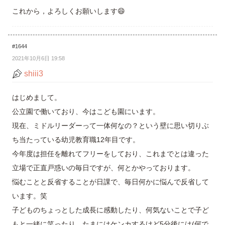
これから，よろしくお願いします😄
#1644
2021年10月6日 19:58
shiii3
はじめまして。
公立園で働いており、今はこども園にいます。
現在、ミドルリーダーって一体何なの？という壁に思い切りぶ
ち当たっている幼児教育職12年目です。
今年度は担任を離れてフリーをしており、これまでとは違った
立場で正直戸惑いの毎日ですが、何とかやっております。
悩むことと反省することが日課で、毎日何かに悩んで反省して
います。笑
子どものちょっとした成長に感動したり、何気ないことで子ど
もと一緒に笑ったり、たまにはケンカするけど5分後には(何で