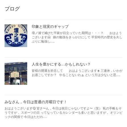
ブログ
印象と現実のギャップ
壇ノ浦で滅びた平家が目立っていた期間は・・・？ おはよう
ございます🤗 娘の勉強をきっかけにして 平安時代の歴史を久し
ぶりに勉強し.....
人生を豊かにする…かもしれない？
皆様の開運を祈念して おはようございます☀️ 三連休，いかが
お過ごしですか？ やることないわぁ という方は少ないと思.....
みなさん，今日は普通の月曜日です！
おはようございます😋 皆さ〜ん，今日は祝日じゃないですよ〜（笑） 私の手帳もそ
うですが， スポーツの日 ってなっているカレンダーも多いと思いますが， オリンピ
ックの関係で 今日はただの.....