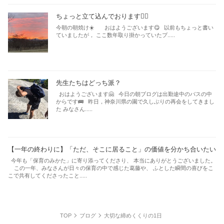
ちょっと立て込んでおります🙇‍♂️
今朝の朝焼け☀️ おはようございます😋 以前もちょっと書い
ていましたが， ここ数年取り掛かっていたプ.....
先生たちはどっち派？
おはようございます🤗 今日の朝ブログは出勤途中のバスの中
からです🚌 昨日，神奈川県の園で久しぶりの再会をしてきまし
た みなさん.....
【一年の終わりに】「ただ、そこに居ること」の価値を分かち合いたい
今年も「保育のみかた」に寄り添ってくださり、 本当にありがとうございました。
この一年、みなさんが日々の保育の中で感じた葛藤や、 ふとした瞬間の喜びをこ
こで共有してくださったこと.....
TOP
ブログ
大切な締めくくりの1日