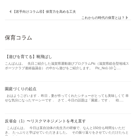
【若手向けコラム④】保育力を高める工夫
これからの時代の保育とは？
保育コラム
【遊びを育てる】靴飛ばし
こんばんは。 先日ご紹介した滋賀県運動遊びプログラムPic（滋賀県総合型地域ス
ポーツクラブ連絡協議会） の中から遊びをご紹介します。 Pic_No1-10 👆.....
園庭づくりの起点
おはようございます． 昨日，妻が作ってくれたシチューがとっても美味しくて 幸
せな気分になったマーシーです． さて，今日の話題は「園庭」です． 幼.....
反省会（1）〜リスクマネジメントを考え直す
こんばんは。 今日は某自治体の先生方の研修で、なんと150分も時間をいただ
き、 たっぷりと学ばせていただきました。 その振り返りをさせていただけたらと