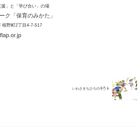
支援」と「学び合い」の場
い。
ーク「保育のみかた」
市
桜野町2丁目4-7-517
lap.or.jp
いわさきちひろの手✋