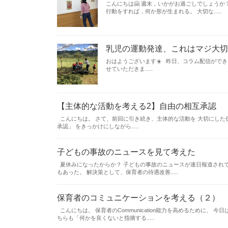
こんにちは🤗 週末，いかがお過ごしでしょう
行動をすれば，何か形が生まれる。 大切な.....
乳児の運動発達、これはマジ大切
おはようございます☀️ 昨日、コラム配信がで
せていただきま.....
【主体的な活動を考える2】自由の相互承認
こんにちは。 さて、前回に引き続き、主体的な活動を 大切にした
承認」 をきっかけにしながら.....
子どもの事故のニュースを見て考えた
夏休みになったからか？ 子どもの事故のニュースが連日報道されて
もあった。 解決策として、保育者の待遇改善.....
保育者のコミュニケーションを考える（２）
こんにちは。 保育者のCommunication能力を高めるために
ちらも「何かを良くないと指摘する.....