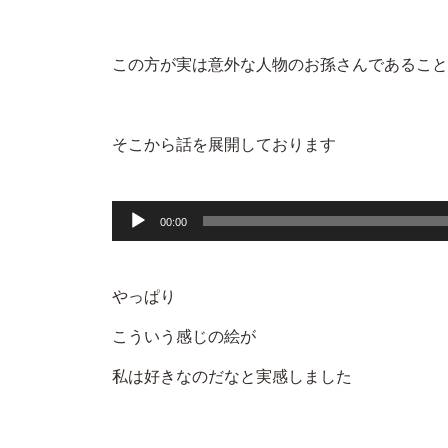
この方が実は意外な人物のお孫さんであること
そこから話を展開しております
音
00:00
声
プ
やっぱり
レ
こういう感じの絵が
ー
ヤ
私は好きなのだなと実感しました
ー