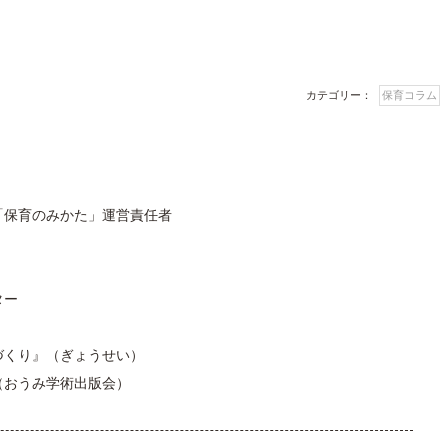
は
上
下
カテゴリー：
保育コラム
矢
印
キ
「保育のみかた」運営責任者
ー
を
使
ター
っ
て
づくり』（ぎょうせい）
く
（おうみ学術出版会）
だ
さ