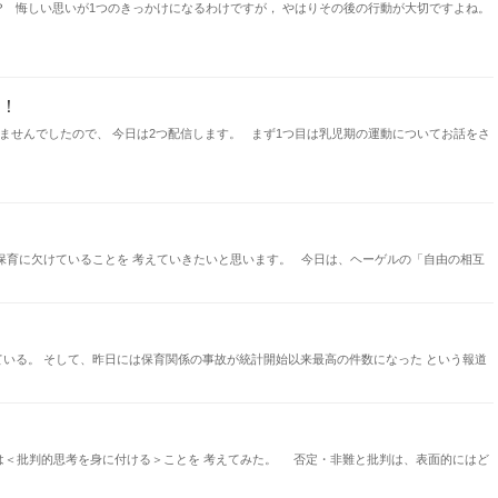
か？ 悔しい思いが1つのきっかけになるわけですが， やはりその後の行動が大切ですよね。
！
きませんでしたので、 今日は2つ配信します。 まず1つ目は乳児期の運動についてお話をさ
保育に欠けていることを 考えていきたいと思います。 今日は、ヘーゲルの「自由の相互
いる。 そして、昨日には保育関係の事故が統計開始以来最高の件数になった という報道
、 今日は＜批判的思考を身に付ける＞ことを 考えてみた。 否定・非難と批判は、表面的にはど