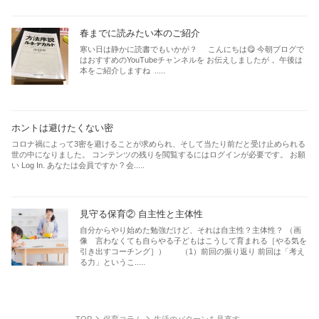
春までに読みたい本のご紹介
寒い日は静かに読書でもいかが？ こんにちは😋 今朝ブログで
はおすすめのYouTubeチャンネルを お伝えしましたが， 午後は
本をご紹介しますね .....
ホントは避けたくない密
コロナ禍によって3密を避けることが求められ、そして当たり前だと受け止められる
世の中になりました。 コンテンツの残りを閲覧するにはログインが必要です。 お願
い Log In. あなたは会員ですか ? 会.....
見守る保育② 自主性と主体性
自分からやり始めた勉強だけど、それは自主性？主体性？ （画
像 言わなくても自らやる子どもはこうして育まれる［やる気を
引き出すコーチング］） （1）前回の振り返り 前回は「考え
る力」というこ.....