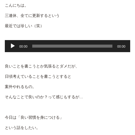
こんにちは。
三連休、全てに更新するという
最近では珍しい（笑）
音
00:00
00:00
声
プ
良いことを書こうとか気張るとダメだが、
レ
ー
日頃考えていることを書こうとすると
ヤ
案外やれるもの。
ー
そんなことで良いのか？って感じもするが…
今日は「良い習慣を身につける」
という話をしたい。