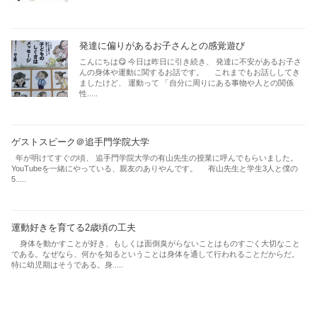
発達に偏りがあるお子さんとの感覚遊び
こんにちは😋 今日は昨日に引き続き、 発達に不安があるお子さ
んの身体や運動に関するお話です。 これまでもお話ししてき
ましたけど、 運動って 「自分に周りにある事物や人との関係
性.....
ゲストスピーク＠追手門学院大学
年が明けてすぐの頃、 追手門学院大学の有山先生の授業に呼んでもらいました。
YouTubeを一緒にやっている、親友のありやんです。 有山先生と学生3人と僕の
5.....
運動好きを育てる2歳頃の工夫
身体を動かすことが好き、もしくは面倒臭がらないことはものすごく大切なこと
である。なぜなら、何かを知るということは身体を通して行われることだからだ。
特に幼児期はそうである。身.....